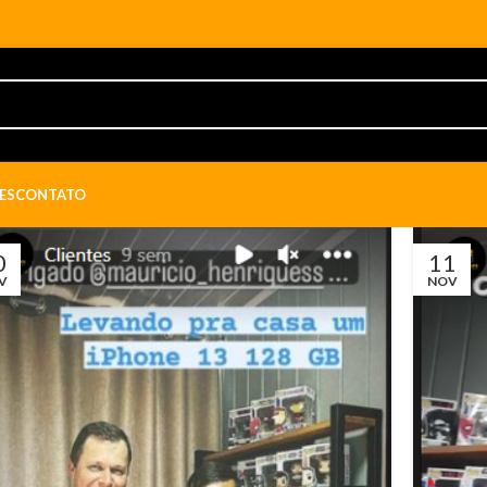
ES
CONTATO
0
11
V
NOV