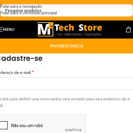
Pular para a navegação
Pular para o conteúdo principal
MENU
IPHONES
FUNKOS
adastre-se
*
dereço de e-mail
 link para definir uma nova senha será enviado para seu endereço de e-
il.